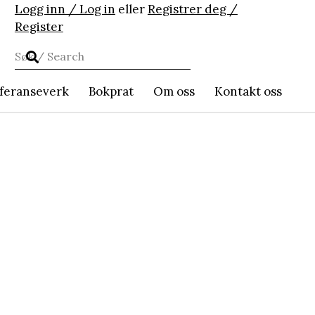
Logg inn / Log in
eller
Registrer deg /
Register
feranseverk
Bokprat
Om oss
Kontakt oss