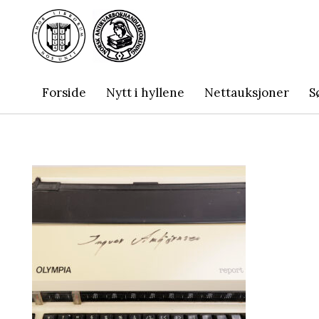
Forside
Nytt i hyllene
Nettauksjoner
S