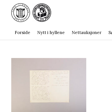
Forside
Nytt i hyllene
Nettauksjoner
S