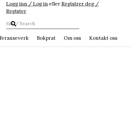
Logg inn / Log in
eller
Registrer deg /
Register
feranseverk
Bokprat
Om oss
Kontakt oss