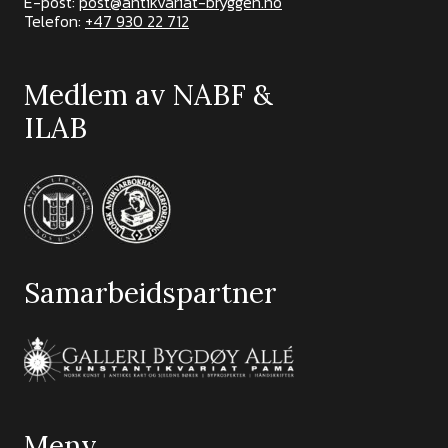
E-post:
post@antikvariat-bryggen.no
Telefon:
+47 930 22 712
Medlem av NABF &
ILAB
Samarbeidspartner
Meny