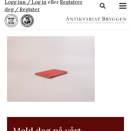
Logg inn / Log in
eller
Registrer
deg / Register