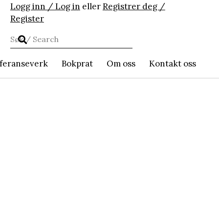
Logg inn / Log in
eller
Registrer deg /
Register
feranseverk
Bokprat
Om oss
Kontakt oss