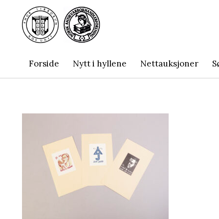
Forside
Nytt i hyllene
Nettauksjoner
S