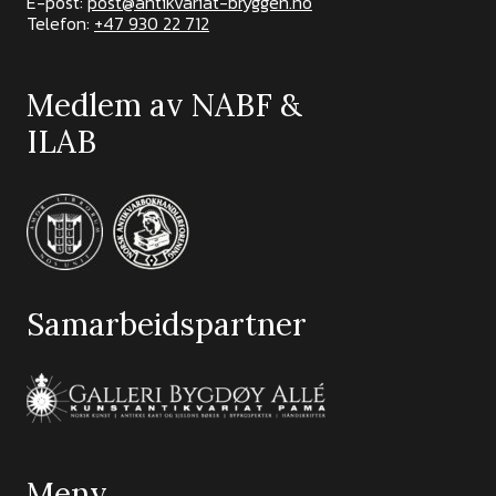
E-post:
post@antikvariat-bryggen.no
Telefon:
+47 930 22 712
Medlem av NABF &
ILAB
Samarbeidspartner
Meny