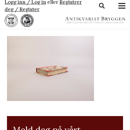
Logg inn / Log in
eller
Registrer
deg / Register