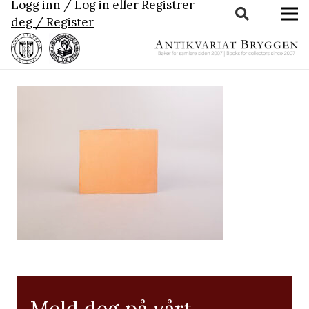
Logg inn / Log in
eller
Registrer
deg / Register