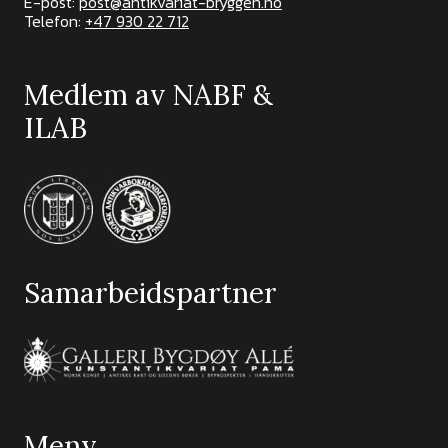
E-post:
post@antikvariat-bryggen.no
Telefon:
+47 930 22 712
Medlem av NABF &
ILAB
Samarbeidspartner
Meny