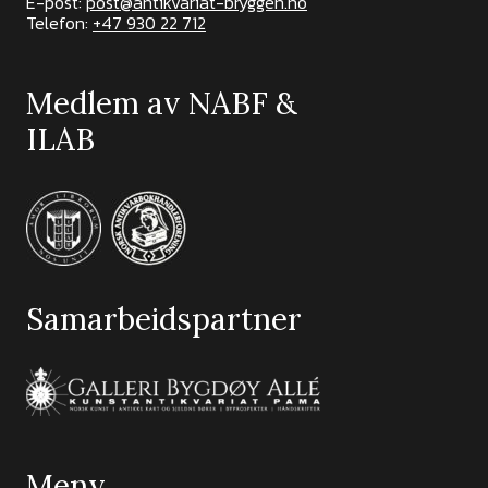
E-post:
post@antikvariat-bryggen.no
Telefon:
+47 930 22 712
Medlem av NABF &
ILAB
Samarbeidspartner
Meny