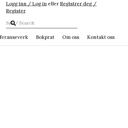
Logg inn / Log in
eller
Registrer deg /
Register
feranseverk
Bokprat
Om oss
Kontakt oss