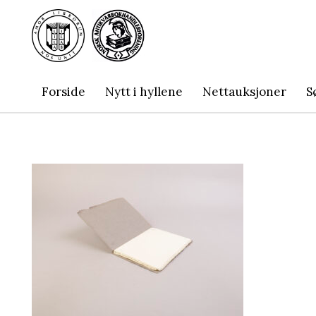
Forside
Nytt i hyllene
Nettauksjoner
S