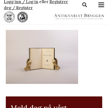
Logg inn / Log in
eller
Registrer
deg / Register