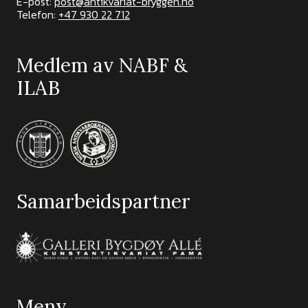
E-post:
post@antikvariat-bryggen.no
Telefon:
+47 930 22 712
Medlem av NABF &
ILAB
Samarbeidspartner
Meny