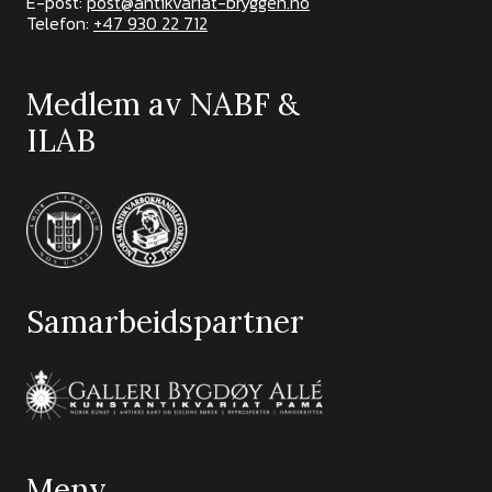
E-post:
post@antikvariat-bryggen.no
Telefon:
+47 930 22 712
Medlem av NABF &
ILAB
Samarbeidspartner
Meny