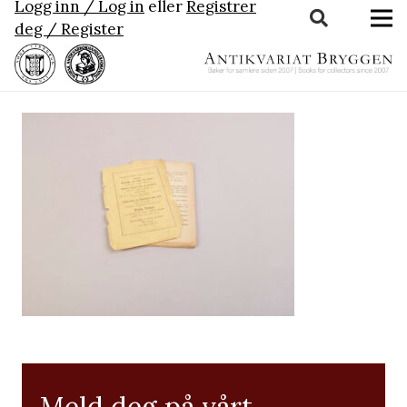
Logg inn / Log in
eller
Registrer
deg / Register