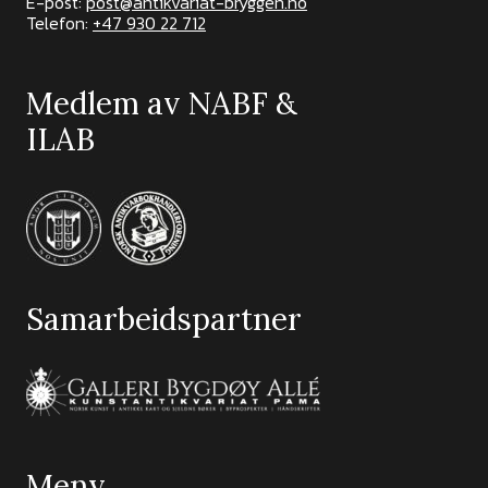
E-post:
post@antikvariat-bryggen.no
Telefon:
+47 930 22 712
Medlem av NABF &
ILAB
Samarbeidspartner
Meny