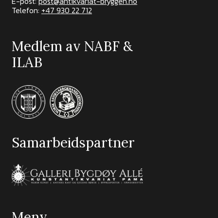
E-post:
post@antikvariat-bryggen.no
Telefon:
+47 930 22 712
Medlem av NABF &
ILAB
Samarbeidspartner
Meny