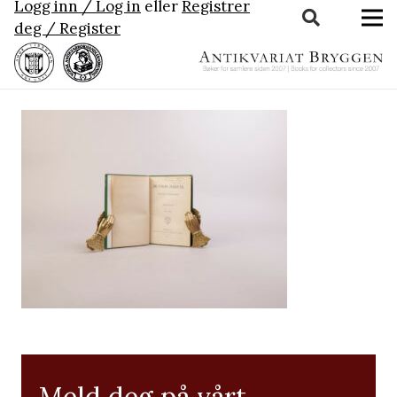
Logg inn / Log in
eller
Registrer
deg / Register