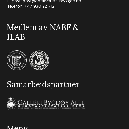
E-post:
post@antikvariat-bryggen.no
Telefon:
+47 930 22 712
Medlem av NABF &
ILAB
Samarbeidspartner
Meny