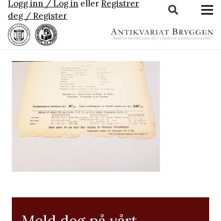
Logg inn / Log in
eller
Registrer
deg / Register