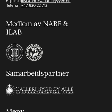
E-post:
post@antikvariat-bryggen.no
Telefon:
+47 930 22 712
Medlem av NABF &
ILAB
Samarbeidspartner
Meny