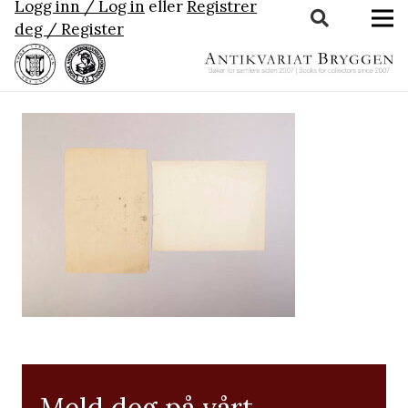
Logg inn / Log in
eller
Registrer
deg / Register