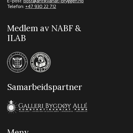
E-post:
post@antikvariat-bryggen.no
Telefon:
+47 930 22 712
Medlem av NABF &
ILAB
Samarbeidspartner
Meny