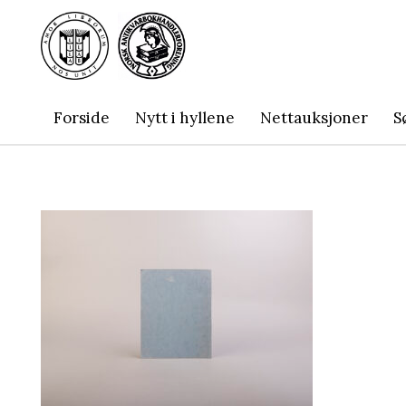
Forside
Nytt i hyllene
Nettauksjoner
S