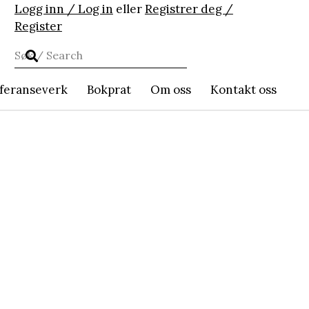
Logg inn / Log in
eller
Registrer deg /
Register
feranseverk
Bokprat
Om oss
Kontakt oss