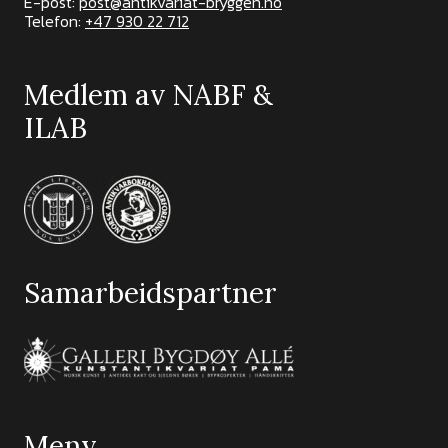
E-post:
post@antikvariat-bryggen.no
Telefon:
+47 930 22 712
Medlem av NABF &
ILAB
Samarbeidspartner
Meny