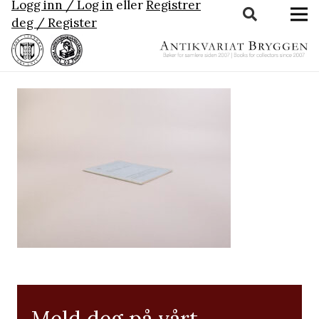
Logg inn / Log in
eller
Registrer
deg / Register