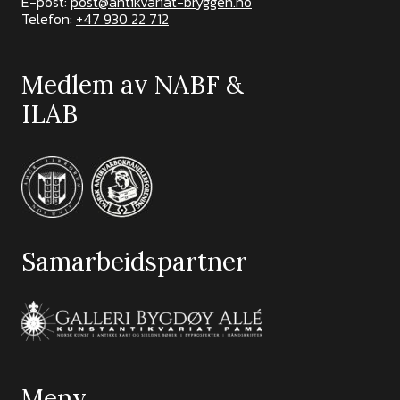
E-post:
post@antikvariat-bryggen.no
Telefon:
+47 930 22 712
Medlem av NABF &
ILAB
Samarbeidspartner
Meny