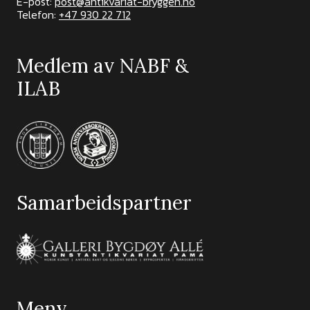
E-post:
post@antikvariat-bryggen.no
Telefon:
+47 930 22 712
Medlem av NABF &
ILAB
Samarbeidspartner
Meny