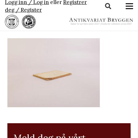
Logg inn / Log in
eller
Registrer
deg / Register