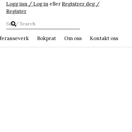
Logg inn / Log in
eller
Registrer deg /
Register
feranseverk
Bokprat
Om oss
Kontakt oss