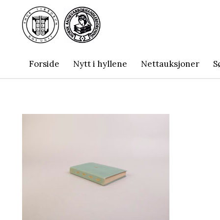
Forside
Nytt i hyllene
Nettauksjoner
S