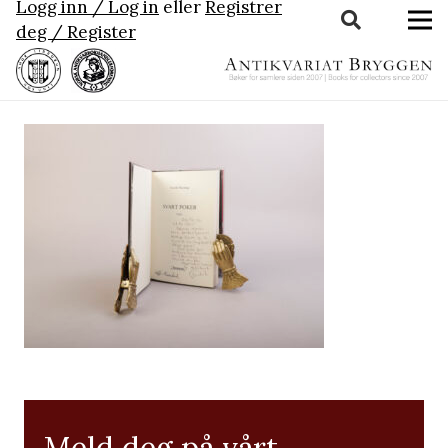
Logg inn / Log in
eller
Registrer
deg / Register