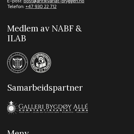
E-post:
post@antikvariat-bryggen.no
Telefon:
+47 930 22 712
Medlem av NABF &
ILAB
Samarbeidspartner
Meny