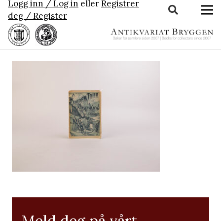
Logg inn / Log in
eller
Registrer
deg / Register