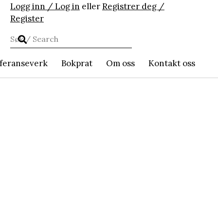
Logg inn / Log in
eller
Registrer deg /
Register
feranseverk
Bokprat
Om oss
Kontakt oss