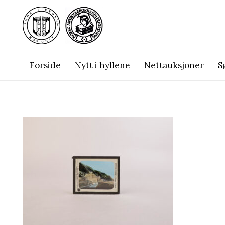
Forside
Nytt i hyllene
Nettauksjoner
S