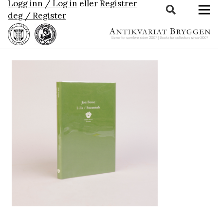
Logg inn / Log in
eller
Registrer
deg / Register