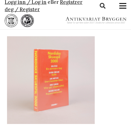
Logg inn / Log in
eller
Registrer
deg / Register