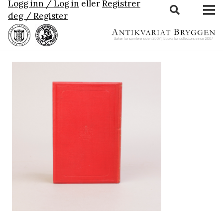
Logg inn / Log in
eller
Registrer
deg / Register