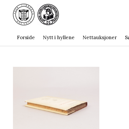
Forside
Nytt i hyllene
Nettauksjoner
S