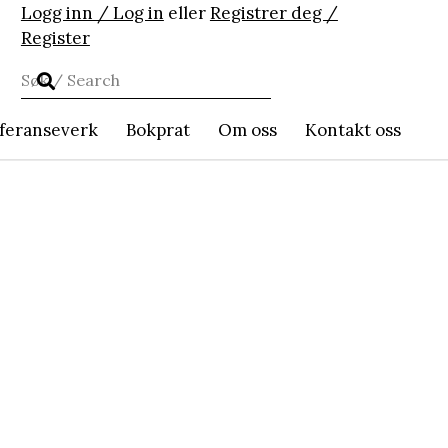
Logg inn / Log in
eller
Registrer deg /
Register
feranseverk
Bokprat
Om oss
Kontakt oss