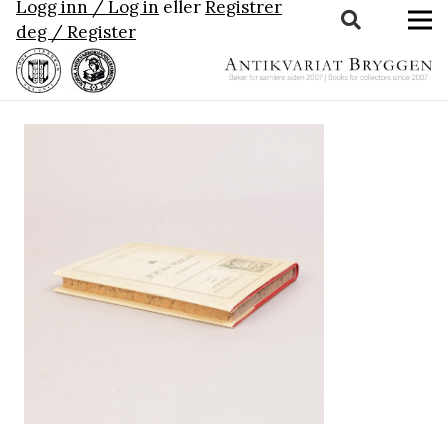
Logg inn / Log in
eller
Registrer
deg / Register