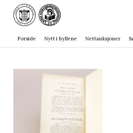
Forside
Nytt i hyllene
Nettauksjoner
S