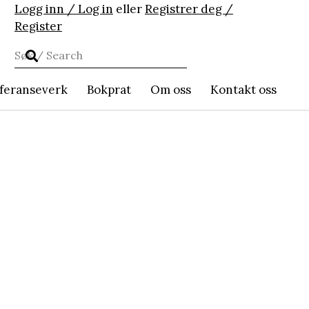
Logg inn / Log in
eller
Registrer deg /
Register
feranseverk
Bokprat
Om oss
Kontakt oss