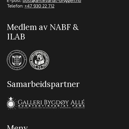
E-post:
post@antikvariat-bryggen.no
Telefon:
+47 930 22 712
Medlem av NABF &
ILAB
Samarbeidspartner
Meny