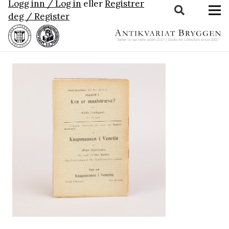
Logg inn / Log in
eller
Registrer
deg / Register