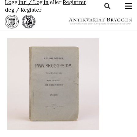
Logg inn / Log in
eller
Registrer
deg / Register