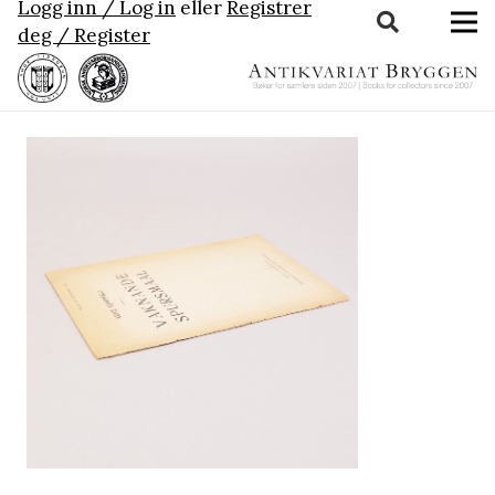
Logg inn / Log in
eller
Registrer
deg / Register