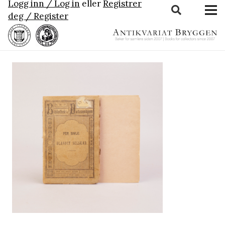
Logg inn / Log in
eller
Registrer
deg / Register