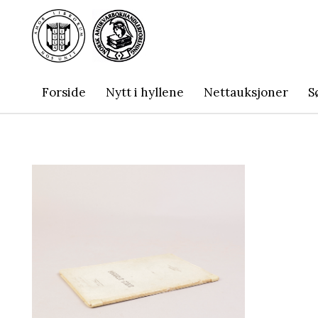
Forside
Nytt i hyllene
Nettauksjoner
S