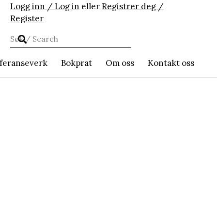
Logg inn / Log in
eller
Registrer deg /
Register
feranseverk
Bokprat
Om oss
Kontakt oss