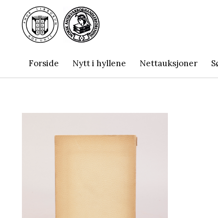
Forside
Nytt i hyllene
Nettauksjoner
S