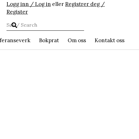
Logg inn / Log in
eller
Registrer deg /
Register
feranseverk
Bokprat
Om oss
Kontakt oss