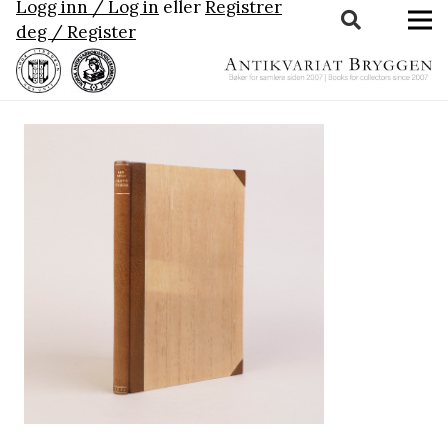
Logg inn / Log in
eller
Registrer
deg / Register