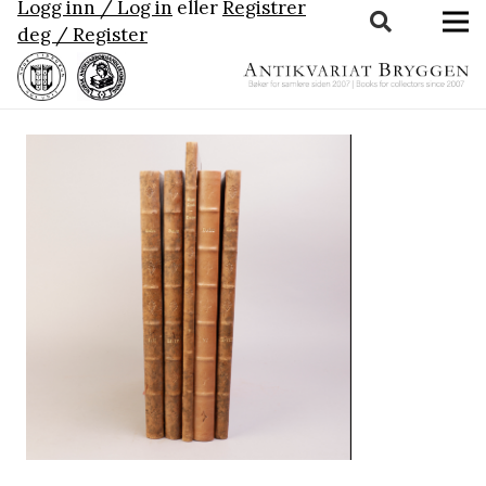
Logg inn / Log in
eller
Registrer
deg / Register