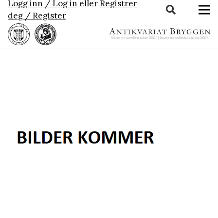
Logg inn / Log in
eller
Registrer
deg / Register