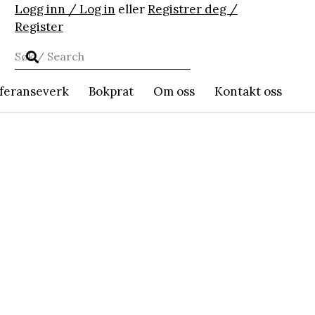
Logg inn / Log in
eller
Registrer deg /
Register
feranseverk
Bokprat
Om oss
Kontakt oss