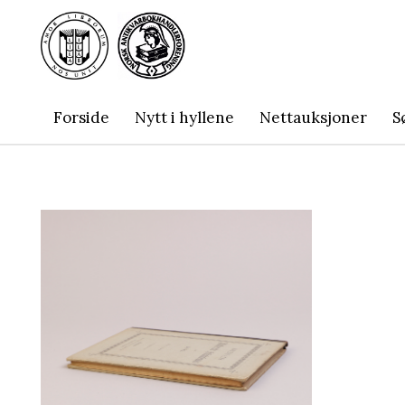
Forside
Nytt i hyllene
Nettauksjoner
S