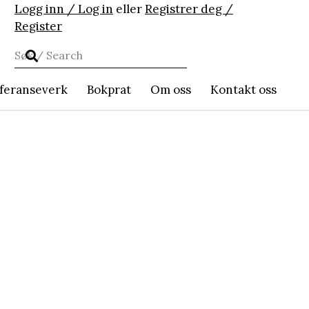
Logg inn / Log in
eller
Registrer deg /
Register
feranseverk
Bokprat
Om oss
Kontakt oss