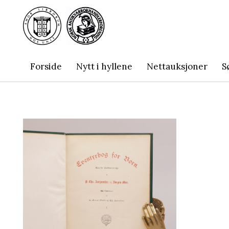
Forside
Nytt i hyllene
Nettauksjoner
S