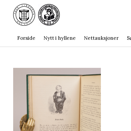
Forside
Nytt i hyllene
Nettauksjoner
S