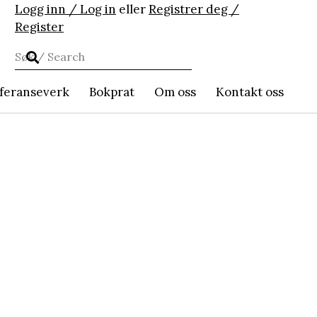
Logg inn / Log in
eller
Registrer deg /
Register
feranseverk
Bokprat
Om oss
Kontakt oss