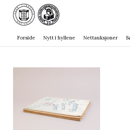
Forside
Nytt i hyllene
Nettauksjoner
S