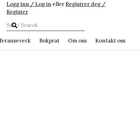
Logg inn / Log in
eller
Registrer deg /
Register
feranseverk
Bokprat
Om oss
Kontakt oss