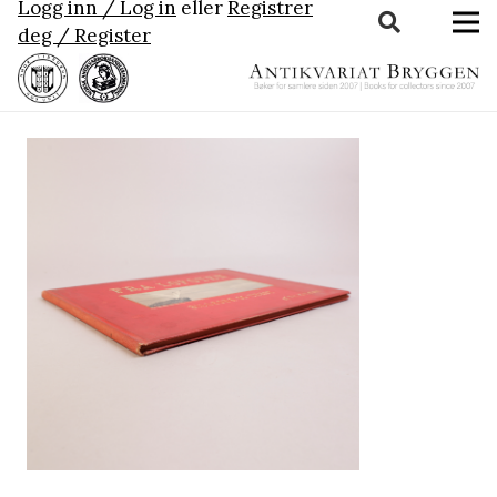
Logg inn / Log in
eller
Registrer
deg / Register