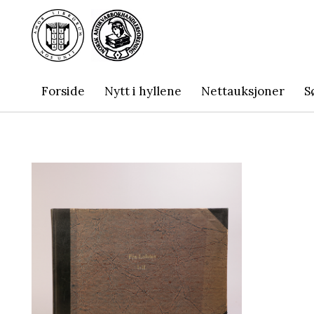
Forside
Nytt i hyllene
Nettauksjoner
S