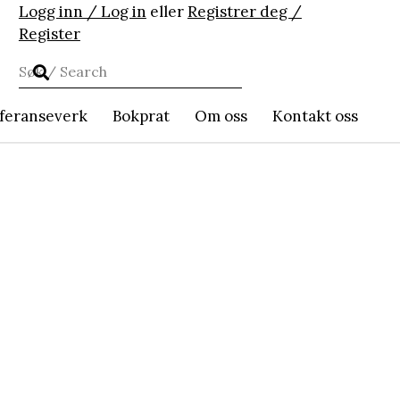
Logg inn / Log in
eller
Registrer deg /
Register
feranseverk
Bokprat
Om oss
Kontakt oss