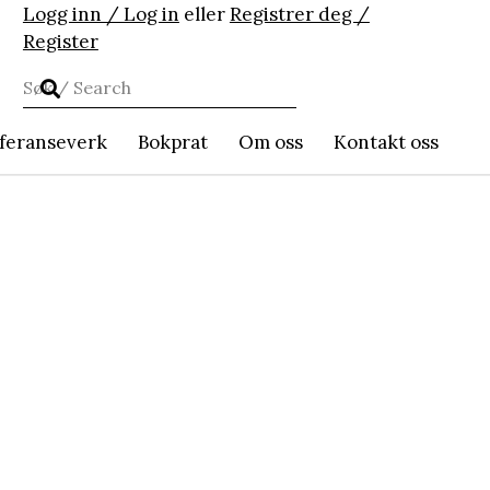
Logg inn / Log in
eller
Registrer deg /
Register
feranseverk
Bokprat
Om oss
Kontakt oss