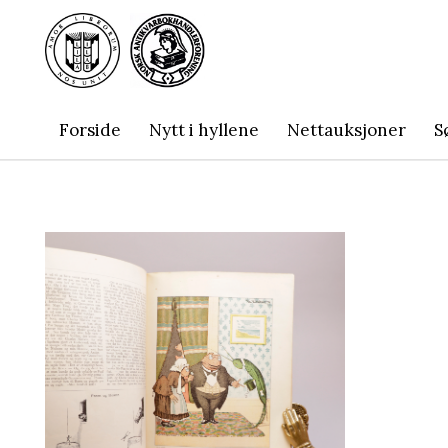
Forside
Nytt i hyllene
Nettauksjoner
S