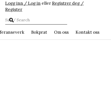
Logg inn / Log in
eller
Registrer deg /
Register
feranseverk
Bokprat
Om oss
Kontakt oss