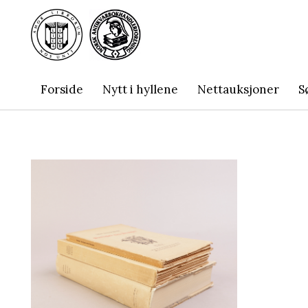
Forside
Nytt i hyllene
Nettauksjoner
S