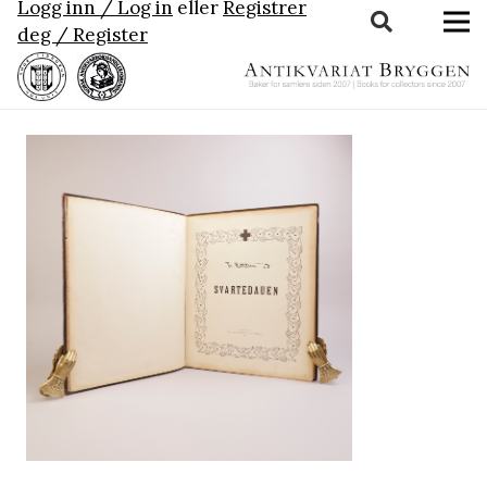
Logg inn / Log in
eller
Registrer
deg / Register