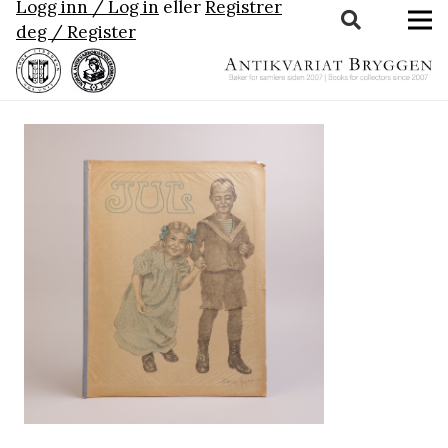
Logg inn / Log in
eller
Registrer
deg / Register