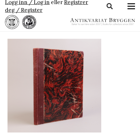
Logg inn / Log in
eller
Registrer
deg / Register